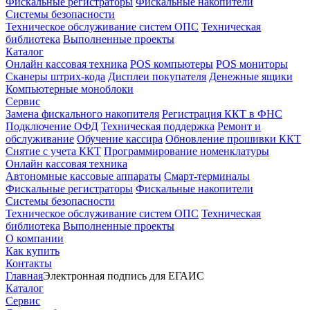
Фискальные регистраторы
Фискальные накопители
Системы безопасности
Техническое обслуживание систем ОПС
Техническая
библиотека
Выполненные проекты
Каталог
Онлайн кассовая техника
POS компьютеры
POS мониторы
Сканеры штрих-кода
Дисплеи покупателя
Денежные ящики
Компьютерные моноблоки
Сервис
Замена фискального накопителя
Регистрация ККТ в ФНС
Подключение ОФД
Техническая поддержка
Ремонт и
обслуживание
Обучение кассира
Обновление прошивки ККТ
Снятие с учета ККТ
Программирование номенклатуры
Онлайн кассовая техника
Автономные кассовые аппараты
Смарт-терминалы
Фискальные регистраторы
Фискальные накопители
Системы безопасности
Техническое обслуживание систем ОПС
Техническая
библиотека
Выполненные проекты
О компании
Как купить
Контакты
Главная
Электронная подпись для ЕГАИС
Каталог
Сервис