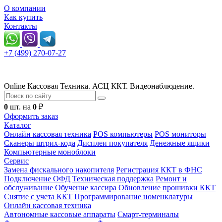
О компании
Как купить
Контакты
+7 (499) 270-07-27
Online Кассовая Техника. АСЦ ККТ. Видеонаблюдение.
0
шт. на
0
₽
Оформить заказ
Каталог
Онлайн кассовая техника
POS компьютеры
POS мониторы
Сканеры штрих-кода
Дисплеи покупателя
Денежные ящики
Компьютерные моноблоки
Сервис
Замена фискального накопителя
Регистрация ККТ в ФНС
Подключение ОФД
Техническая поддержка
Ремонт и
обслуживание
Обучение кассира
Обновление прошивки ККТ
Снятие с учета ККТ
Программирование номенклатуры
Онлайн кассовая техника
Автономные кассовые аппараты
Смарт-терминалы