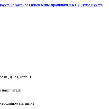
бучение кассира
Обновление прошивки ККТ
Снятие с учета
ш., д. 20, корп. 1
е накопители
 небольшом магазине