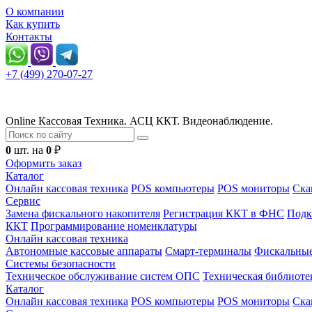
О компании
Как купить
Контакты
+7 (499) 270-07-27
Online Кассовая Техника. АСЦ ККТ. Видеонаблюдение.
0
шт. на
0
₽
Оформить заказ
Каталог
Онлайн кассовая техника
POS компьютеры
POS мониторы
Ска
Сервис
Замена фискального накопителя
Регистрация ККТ в ФНС
Подк
ККТ
Программирование номенклатуры
Онлайн кассовая техника
Автономные кассовые аппараты
Смарт-терминалы
Фискальные
Системы безопасности
Техническое обслуживание систем ОПС
Техническая библиоте
Каталог
Онлайн кассовая техника
POS компьютеры
POS мониторы
Ска