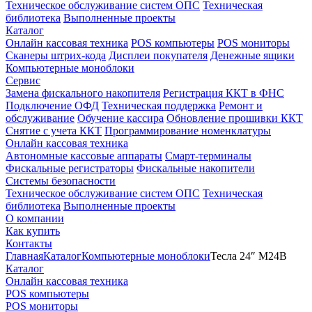
Техническое обслуживание систем ОПС
Техническая
библиотека
Выполненные проекты
Каталог
Онлайн кассовая техника
POS компьютеры
POS мониторы
Сканеры штрих-кода
Дисплеи покупателя
Денежные ящики
Компьютерные моноблоки
Сервис
Замена фискального накопителя
Регистрация ККТ в ФНС
Подключение ОФД
Техническая поддержка
Ремонт и
обслуживание
Обучение кассира
Обновление прошивки ККТ
Снятие с учета ККТ
Программирование номенклатуры
Онлайн кассовая техника
Автономные кассовые аппараты
Смарт-терминалы
Фискальные регистраторы
Фискальные накопители
Системы безопасности
Техническое обслуживание систем ОПС
Техническая
библиотека
Выполненные проекты
О компании
Как купить
Контакты
Главная
Каталог
Компьютерные моноблоки
Тесла 24″ M24B
Каталог
Онлайн кассовая техника
POS компьютеры
POS мониторы