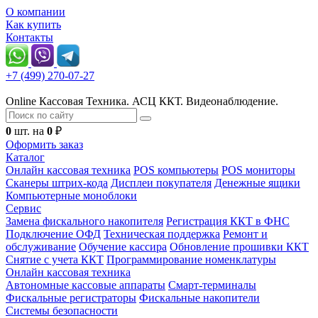
О компании
Как купить
Контакты
+7 (499) 270-07-27
Online Кассовая Техника. АСЦ ККТ. Видеонаблюдение.
0
шт. на
0
₽
Оформить заказ
Каталог
Онлайн кассовая техника
POS компьютеры
POS мониторы
Сканеры штрих-кода
Дисплеи покупателя
Денежные ящики
Компьютерные моноблоки
Сервис
Замена фискального накопителя
Регистрация ККТ в ФНС
Подключение ОФД
Техническая поддержка
Ремонт и
обслуживание
Обучение кассира
Обновление прошивки ККТ
Снятие с учета ККТ
Программирование номенклатуры
Онлайн кассовая техника
Автономные кассовые аппараты
Смарт-терминалы
Фискальные регистраторы
Фискальные накопители
Системы безопасности