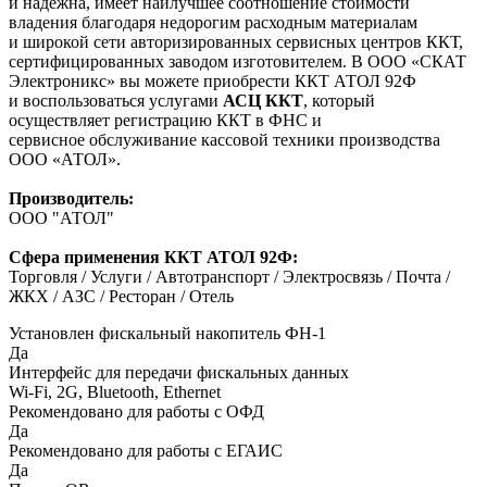
и надежна, имеет наилучшее соотношение стоимости
владения благодаря недорогим расходным материалам
и широкой сети авторизированных сервисных центров ККТ,
сертифицированных заводом изготовителем. В ООО «СКАТ
Электроникс» вы можете приобрести ККТ АТОЛ 92Ф
и воспользоваться услугами
АСЦ ККТ
, который
осуществляет
регистрацию ККТ в ФНС
и
сервисное
обслуживание кассовой техники
производства
ООО «АТОЛ».
Производитель:
ООО "АТОЛ"
Сфера применения ККТ АТОЛ 92Ф:
Торговля / Услуги / Автотранспорт / Электросвязь / Почта /
ЖКХ / АЗС / Ресторан / Отель
Установлен фискальный накопитель ФН-1
Да
Интерфейс для передачи фискальных данных
Wi-Fi, 2G, Bluetooth, Ethernet
Рекомендовано для работы с ОФД
Да
Рекомендовано для работы с ЕГАИС
Да