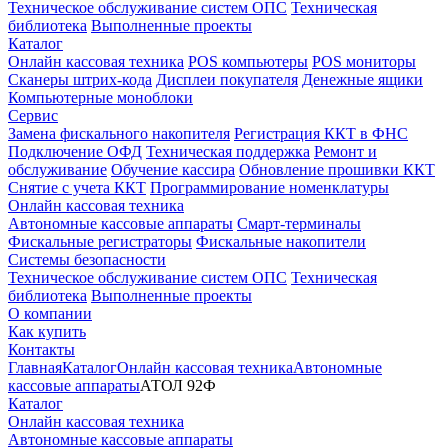
Техническое обслуживание систем ОПС
Техническая
библиотека
Выполненные проекты
Каталог
Онлайн кассовая техника
POS компьютеры
POS мониторы
Сканеры штрих-кода
Дисплеи покупателя
Денежные ящики
Компьютерные моноблоки
Сервис
Замена фискального накопителя
Регистрация ККТ в ФНС
Подключение ОФД
Техническая поддержка
Ремонт и
обслуживание
Обучение кассира
Обновление прошивки ККТ
Снятие с учета ККТ
Программирование номенклатуры
Онлайн кассовая техника
Автономные кассовые аппараты
Смарт-терминалы
Фискальные регистраторы
Фискальные накопители
Системы безопасности
Техническое обслуживание систем ОПС
Техническая
библиотека
Выполненные проекты
О компании
Как купить
Контакты
Главная
Каталог
Онлайн кассовая техника
Автономные
кассовые аппараты
АТОЛ 92Ф
Каталог
Онлайн кассовая техника
Автономные кассовые аппараты