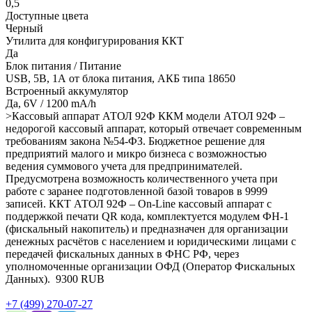
0,5
Доступные цвета
Черный
Утилита для конфигурирования ККТ
Да
Блок питания / Питание
USB, 5В, 1А от блока питания, АКБ типа 18650
Встроенный аккумулятор
Да, 6V / 1200 mA/h
>Кассовый аппарат АТОЛ 92Ф
ККМ модели АТОЛ 92Ф –
недорогой кассовый аппарат, который отвечает современным
требованиям закона №54-ФЗ. Бюджетное решение для
предприятий малого и микро бизнеса с возможностью
ведения суммового учета для предпринимателей.
Предусмотрена возможность количественного учета при
работе с заранее подготовленной базой товаров в 9999
записей. ККТ АТОЛ 92Ф – On-Line кассовый аппарат с
поддержкой печати QR кода, комплектуется модулем ФН-1
(фискальный накопитель) и предназначен для организации
денежных расчётов с населением и юридическими лицами с
передачей фискальных данных в ФНС РФ, через
уполномоченные организации ОФД (Оператор Фискальных
Данных).
9300
RUB
+7 (499) 270-07-27