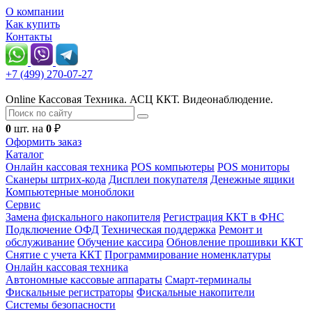
О компании
Как купить
Контакты
+7 (499) 270-07-27
Online Кассовая Техника. АСЦ ККТ. Видеонаблюдение.
0
шт. на
0
₽
Оформить заказ
Каталог
Онлайн кассовая техника
POS компьютеры
POS мониторы
Сканеры штрих-кода
Дисплеи покупателя
Денежные ящики
Компьютерные моноблоки
Сервис
Замена фискального накопителя
Регистрация ККТ в ФНС
Подключение ОФД
Техническая поддержка
Ремонт и
обслуживание
Обучение кассира
Обновление прошивки ККТ
Снятие с учета ККТ
Программирование номенклатуры
Онлайн кассовая техника
Автономные кассовые аппараты
Смарт-терминалы
Фискальные регистраторы
Фискальные накопители
Системы безопасности