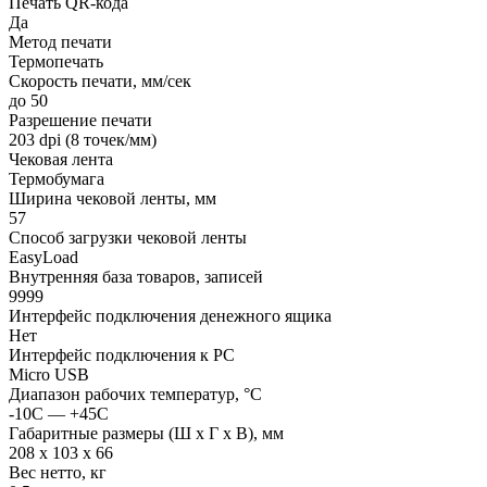
Печать QR-кода
Да
Метод печати
Термопечать
Скорость печати, мм/сек
до 50
Разрешение печати
203 dpi (8 точек/мм)
Чековая лента
Термобумага
Ширина чековой ленты, мм
57
Способ загрузки чековой ленты
EasyLoad
Внутренняя база товаров, записей
9999
Интерфейс подключения денежного ящика
Нет
Интерфейс подключения к PC
Micro USB
Диапазон рабочих температур, °C
-10С — +45С
Габаритные размеры (Ш х Г х В), мм
208 х 103 х 66
Вес нетто, кг