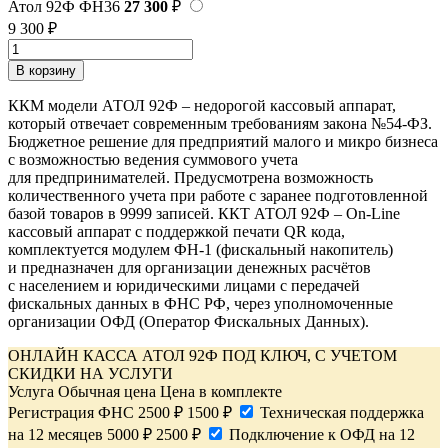
Атол 92Ф ФН36
27 300
₽
9 300
₽
В корзину
ККМ модели АТОЛ 92Ф – недорогой кассовый аппарат,
который отвечает современным требованиям закона №54-ФЗ.
Бюджетное решение для предприятий малого и микро бизнеса
с возможностью ведения суммового учета
для предпринимателей. Предусмотрена возможность
количественного учета при работе с заранее подготовленной
базой товаров в 9999 записей. ККТ АТОЛ 92Ф – On-Line
кассовый аппарат с поддержкой печати QR кода,
комплектуется модулем ФН-1 (фискальный накопитель)
и предназначен для организации денежных расчётов
с населением и юридическими лицами с передачей
фискальных данных в ФНС РФ, через уполномоченные
организации ОФД (Оператор Фискальных Данных).
ОНЛАЙН КАССА АТОЛ 92Ф ПОД КЛЮЧ, С УЧЕТОМ
СКИДКИ НА УСЛУГИ
Услуга
Обычная цена
Цена в комплекте
Регистрация ФНС
2500 ₽
1500 ₽
Техническая поддержка
на 12 месяцев
5000 ₽
2500 ₽
Подключение к ОФД на 12