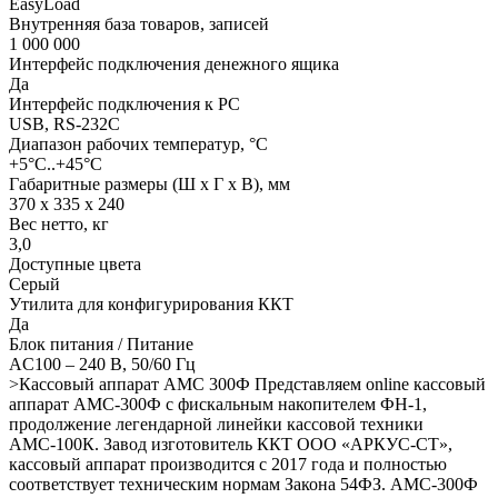
EasyLoad
Внутренняя база товаров, записей
1 000 000
Интерфейс подключения денежного ящика
Да
Интерфейс подключения к PC
USB, RS-232C
Диапазон рабочих температур, °C
+5°C..+45°C
Габаритные размеры (Ш х Г х В), мм
370 х 335 х 240
Вес нетто, кг
3,0
Доступные цвета
Серый
Утилита для конфигурирования ККТ
Да
Блок питания / Питание
AC100 – 240 В, 50/60 Гц
>Кассовый аппарат АМС 300Ф
Представляем online кассовый
аппарат АМС-300Ф с фискальным накопителем ФН-1,
продолжение легендарной линейки кассовой техники
АМС-100К. Завод изготовитель ККТ ООО «АРКУС-СТ»,
кассовый аппарат производится с 2017 года и полностью
соответствует техническим нормам Закона 54ФЗ. АМС-300Ф