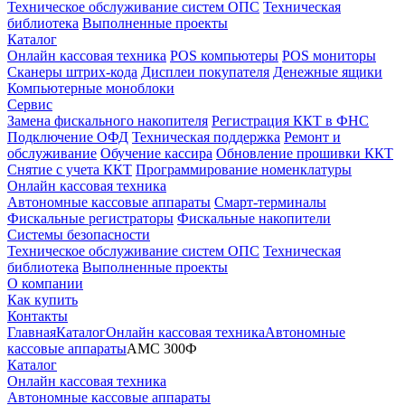
Техническое обслуживание систем ОПС
Техническая
библиотека
Выполненные проекты
Каталог
Онлайн кассовая техника
POS компьютеры
POS мониторы
Сканеры штрих-кода
Дисплеи покупателя
Денежные ящики
Компьютерные моноблоки
Сервис
Замена фискального накопителя
Регистрация ККТ в ФНС
Подключение ОФД
Техническая поддержка
Ремонт и
обслуживание
Обучение кассира
Обновление прошивки ККТ
Снятие с учета ККТ
Программирование номенклатуры
Онлайн кассовая техника
Автономные кассовые аппараты
Смарт-терминалы
Фискальные регистраторы
Фискальные накопители
Системы безопасности
Техническое обслуживание систем ОПС
Техническая
библиотека
Выполненные проекты
О компании
Как купить
Контакты
Главная
Каталог
Онлайн кассовая техника
Автономные
кассовые аппараты
АМС 300Ф
Каталог
Онлайн кассовая техника
Автономные кассовые аппараты