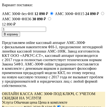
Вариант поставки:
АМС 300Ф без ФН
12 890
₽
АМС 300Ф ФН15
24 890
₽
АМС 300Ф ФН36
30 890
₽
12 890
₽
В корзину
Представляем online кассовый аппарат АМС-300Ф
с фискальным накопителем ФН-1, продолжение легендарной
линейки кассовой техники АМС-100К. Завод изготовитель
ККТ ООО «АРКУС-СТ», кассовый аппарат производится
с 2017 года и полностью соответствует техническим нормам
Закона 54ФЗ. АМС-300Ф online традиционно поставляется
в комплекте с денежным ящиком и развивает философию
применения предыдущей модели ККТ, по этому переход
на новую кассовую технику с 2017 года не вызывает проблем
у предпринимателей и юридических лиц с любой формой
собственности.
ОНЛАЙН КАССА АМС 300Ф ПОД КЛЮЧ, С УЧЕТОМ
СКИДКИ НА УСЛУГИ
Услуга
Обычная цена
Цена в комплекте