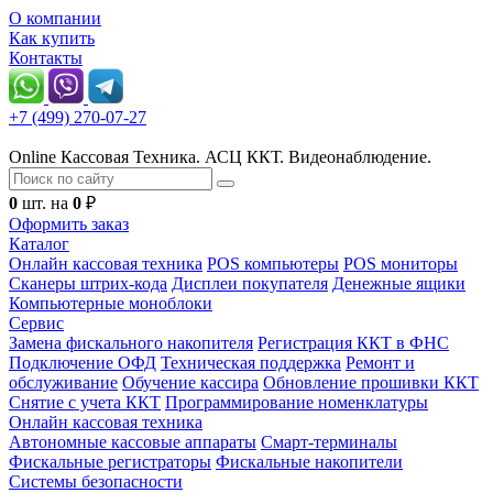
О компании
Как купить
Контакты
+7 (499) 270-07-27
Online Кассовая Техника. АСЦ ККТ. Видеонаблюдение.
0
шт. на
0
₽
Оформить заказ
Каталог
Онлайн кассовая техника
POS компьютеры
POS мониторы
Сканеры штрих-кода
Дисплеи покупателя
Денежные ящики
Компьютерные моноблоки
Сервис
Замена фискального накопителя
Регистрация ККТ в ФНС
Подключение ОФД
Техническая поддержка
Ремонт и
обслуживание
Обучение кассира
Обновление прошивки ККТ
Снятие с учета ККТ
Программирование номенклатуры
Онлайн кассовая техника
Автономные кассовые аппараты
Смарт-терминалы
Фискальные регистраторы
Фискальные накопители
Системы безопасности