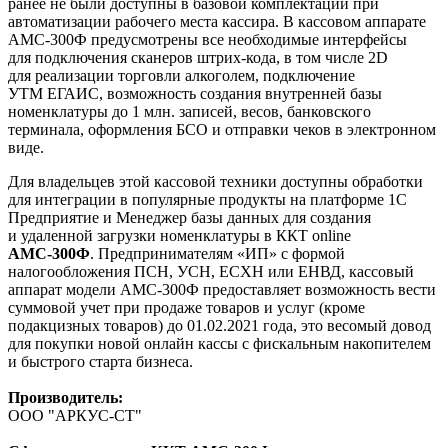
ранее не были доступны в базовой комплектации при
автоматизации рабочего места кассира. В кассовом аппарате
АМС-300Ф предусмотрены все необходимые интерфейсы
для подключения сканеров штрих-кода, в том числе 2D
для реализации торговли алкоголем, подключение
УТМ
ЕГАИС
, возможность создания внутренней базы
номенклатуры до 1 млн. записей, весов, банковского
терминала, оформления БСО и отправки чеков в электронном
виде.
Для владельцев этой кассовой техники доступны обработки
для интеграции в популярные продукты на платформе 1С
Предприятие и Менеджер базы данных для создания
и удаленной загрузки номенклатуры в ККТ online
АМС-300Ф
. Предпринимателям «ИП» с формой
налогообложения ПСН, УСН, ЕСХН или ЕНВД, кассовый
аппарат модели АМС-300Ф предоставляет возможность вести
суммовой учет при продаже товаров и услуг (кроме
подакцизных товаров) до 01.02.2021 года, это весомый довод
для покупки новой онлайн кассы с фискальным накопителем
и быстрого старта бизнеса.
Производитель:
ООО "АРКУС-СТ"